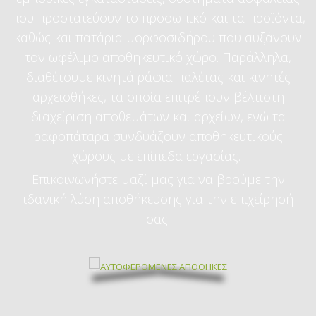
που προστατεύουν το προσωπικό και τα προϊόντα,
καθώς και πατάρια μορφοσιδήρου που αυξάνουν
τον ωφέλιμο αποθηκευτικό χώρο. Παράλληλα,
διαθέτουμε κινητά ράφια παλέτας και κινητές
αρχειοθήκες, τα οποία επιτρέπουν βέλτιστη
διαχείριση αποθεμάτων και αρχείων, ενώ τα
ραφοπάταρα συνδυάζουν αποθηκευτικούς
χώρους με επίπεδα εργασίας.
Επικοινωνήστε μαζί μας για να βρούμε την
ιδανική λύση αποθήκευσης για την επιχείρησή
σας!