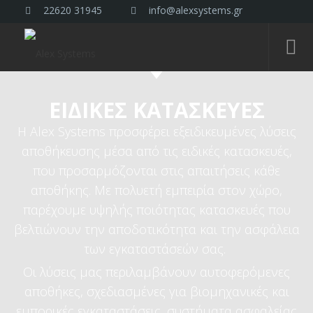
22620 31945
info@alexsystems.gr
ΕΙΔΙΚΕΣ ΚΑΤΑΣΚΕΥΕΣ
Η Alex Systems προσφέρει εξειδικευμένες λύσεις
αποθήκευσης μέσα από τις ειδικές κατασκευές,
που προσαρμόζονται στις απαιτήσεις κάθε
αποθήκης. Με πολυετή εμπειρία στον χώρο,
παρέχουμε υψηλής ποιότητας κατασκευές που
βελτιώνουν την αποδοτικότητα και την ασφάλεια
των εγκαταστάσεών σας.
Οι λύσεις μας περιλαμβάνουν αυτοφερόμενες
αποθήκες, σχεδιασμένες για βιομηχανικές και
εμπορικές εγκαταστάσεις, συστήματα ασφαλείας